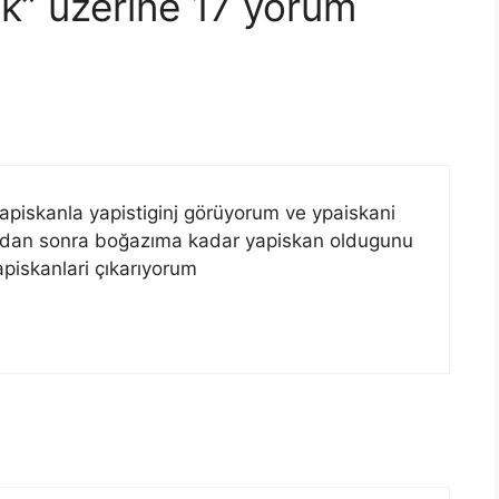
k” üzerine 17 yorum
iskanla yapistiginj görüyorum ve ypaiskani
adan sonra boğazıma kadar yapiskan oldugunu
piskanlari çıkarıyorum