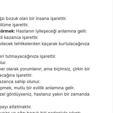
zı bozuk olan bir insana işarettir.
üme işarettir.
 görmek:
Hastanın iyileşeceği anlamına gelir.
li kazanca işarettir.
ilecek teh­likelerden kaçarak kurtulacağınıza
i tutmayacağınıza işa­rettir.
lur.
er olarak yorumlanır; ama biçimsiz, çirkin bir
cağına işaret­tir.
kazanca sahip olunur.
pmek, mutlu bir evlilik anlamına gelir.
üzel gör­düyseniz, hastanız yakın bir zamanda
 payı atlatmaktır.