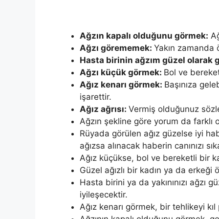
Ağzın kapa­lı olduğunu görmek:
Ağ
Ağzı göreme­mek:
Yakın zamanda öl
Hasta birinin ağzım güzel olarak
Ağzı küçük görmek:
Bol ve bereket
Ağız kenarı görmek:
Başınıza geleb
işarettir.
Ağız ağrısı:
Vermiş olduğunuz sözler
Ağzın şekline göre yorum da farklı o
Rüyada görü­len ağız güzelse iyi hab
ağızsa alınacak haberin canınızı sıka
Ağız küçükse, bol ve bereketli bir 
Güzel ağızlı bir kadın ya da erkeği ö
Hasta birini ya da yakınınızı ağzı g
iyileşecektir.
Ağız ke­narı görmek, bir tehlikeyi kıl