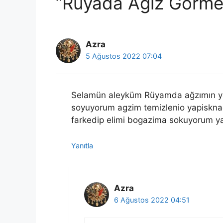
“Rüyada Ağız Görme
Azra
5 Ağustos 2022 07:04
Selamün aleyküm Rüyamda ağzımın yap
soyuyorum agzim temizlenio yapiskn
farkedip elimi bogazima sokuyorum ya
Yanıtla
Azra
6 Ağustos 2022 04:51