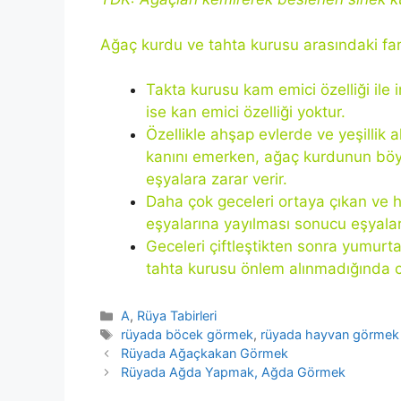
Ağaç kurdu ve tahta kurusu arasındaki far
Takta kurusu kam emici özelliği ile
ise kan emici özelliği yoktur.
Özellikle ahşap evlerde ve yeşillik a
kanını emerken, ağaç kurdunun böyl
eşyalara zarar verir.
Daha çok geceleri ortaya çıkan ve h
eşyalarına yayılması sonucu eşyaların
Geceleri çiftleştikten sonra yumurt
tahta kurusu önlem alınmadığında cid
Kategoriler
A
,
Rüya Tabirleri
Etiketler
rüyada böcek görmek
,
rüyada hayvan görmek
Rüyada Ağaçkakan Görmek
Rüyada Ağda Yapmak, Ağda Görmek