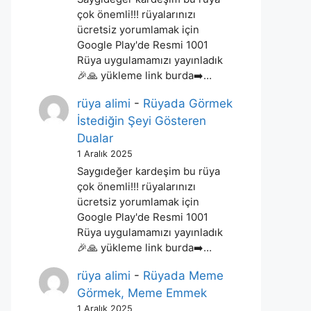
çok önemli!!! rüyalarınızı
ücretsiz yorumlamak için
Google Play'de Resmi 1001
Rüya uygulamamızı yayınladık
🎉🙏 yükleme link burda➡️…
rüya alimi
-
Rüyada Görmek
İstediğin Şeyi Gösteren
Dualar
1 Aralık 2025
Saygıdeğer kardeşim bu rüya
çok önemli!!! rüyalarınızı
ücretsiz yorumlamak için
Google Play'de Resmi 1001
Rüya uygulamamızı yayınladık
🎉🙏 yükleme link burda➡️…
rüya alimi
-
Rüyada Meme
Görmek, Meme Emmek
1 Aralık 2025