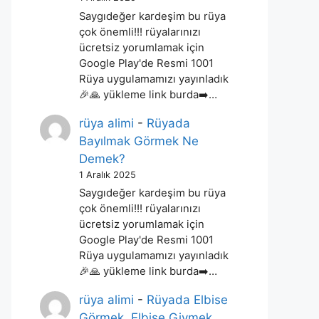
Saygıdeğer kardeşim bu rüya
çok önemli!!! rüyalarınızı
ücretsiz yorumlamak için
Google Play'de Resmi 1001
Rüya uygulamamızı yayınladık
🎉🙏 yükleme link burda➡️…
rüya alimi
-
Rüyada
Bayılmak Görmek Ne
Demek?
1 Aralık 2025
Saygıdeğer kardeşim bu rüya
çok önemli!!! rüyalarınızı
ücretsiz yorumlamak için
Google Play'de Resmi 1001
Rüya uygulamamızı yayınladık
🎉🙏 yükleme link burda➡️…
rüya alimi
-
Rüyada Elbise
Görmek, Elbise Giymek,