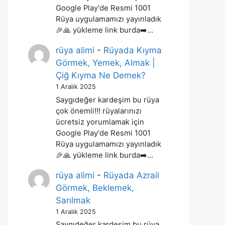
Google Play'de Resmi 1001
Rüya uygulamamızı yayınladık
🎉🙏 yükleme link burda➡️…
rüya alimi
-
Rüyada Kıyma
Görmek, Yemek, Almak |
Çiğ Kıyma Ne Demek?
1 Aralık 2025
Saygıdeğer kardeşim bu rüya
çok önemli!!! rüyalarınızı
ücretsiz yorumlamak için
Google Play'de Resmi 1001
Rüya uygulamamızı yayınladık
🎉🙏 yükleme link burda➡️…
rüya alimi
-
Rüyada Azrail
Görmek, Beklemek,
Sarılmak
1 Aralık 2025
Saygıdeğer kardeşim bu rüya