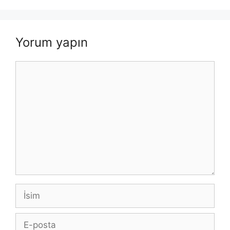
Yorum yapın
Yorum
İsim
E-