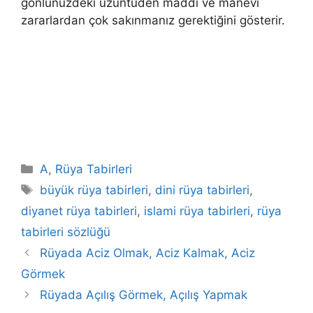
gönlünüzdeki üzüntüden maddi ve manevi
zararlardan çok sakınmanız gerektiğini gösterir.
Kategoriler
A
,
Rüya Tabirleri
Etiketler
büyük rüya tabirleri
,
dini rüya tabirleri
,
diyanet rüya tabirleri
,
islami rüya tabirleri
,
rüya
tabirleri sözlüğü
Rüyada Aciz Olmak, Aciz Kalmak, Aciz
Görmek
Rüyada Açılış Görmek, Açılış Yapmak