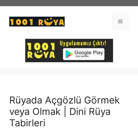
İçeriğe
atla
Menü
Rüyada Açgözlü Görmek
veya Olmak | Dini Rüya
Tabirleri