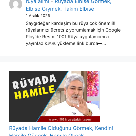
rüya alimi
-
Rüyada Elbise Görmek,
Elbise Giymek, Takım Elbise
1 Aralık 2025
Saygıdeğer kardeşim bu rüya çok önemli!!!
rüyalarınızı ücretsiz yorumlamak için Google
Play'de Resmi 1001 Rüya uygulamamızı
yayınladık🎉🙏 yükleme link burda➡️…
Rüyada Hamile Olduğunu Görmek, Kendini
Hamile Görmek, Hamile Olmak