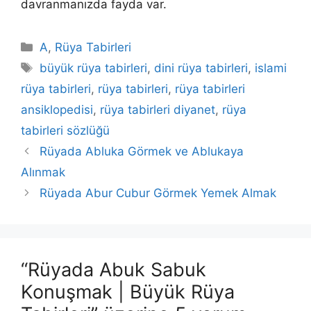
davranmanızda fayda var.
Kategoriler
A
,
Rüya Tabirleri
Etiketler
büyük rüya tabirleri
,
dini rüya tabirleri
,
islami
rüya tabirleri
,
rüya tabirleri
,
rüya tabirleri
ansiklopedisi
,
rüya tabirleri diyanet
,
rüya
tabirleri sözlüğü
Rüyada Abluka Görmek ve Ablukaya
Alınmak
Rüyada Abur Cubur Görmek Yemek Almak
“Rüyada Abuk Sabuk
Konuşmak | Büyük Rüya