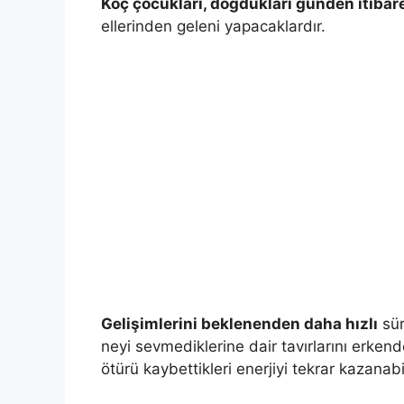
Koç çocukları, doğdukları günden itiba
ellerinden geleni yapacaklardır.
Gelişimlerini beklenenden daha hızlı
sür
neyi sevmediklerine dair tavırlarını erken
ötürü kaybettikleri enerjiyi tekrar kazanab