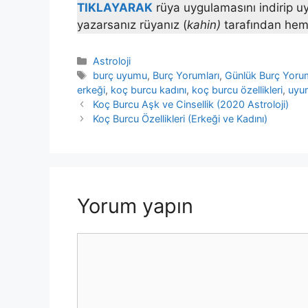
TIKLAYARAK
rüya uygulamasını indirip uy
yazarsanız rüyanız (
kahin)
tarafından hem
Kategoriler
Astroloji
Etiketler
burç uyumu
,
Burç Yorumları
,
Günlük Burç Yorum
erkeği
,
koç burcu kadını
,
koç burcu özellikleri
,
uyum
Koç Burcu Aşk ve Cinsellik (2020 Astroloji)
Koç Burcu Özellikleri (Erkeği ve Kadını)
Yorum yapın
Yorum