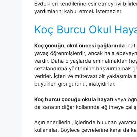
Evdekileri kendilerine esir etmeyi iyi bilir
yardımlarını kabul etmek istemezler.
Koç Burcu Okul Haya
Koç çocuğu, okul öncesi çağlarında
inatç
yavaş öğrenmişlerdir, ancak hala ebeveynle
vardır. Daha o yaşlarda emir almaktan hoşl
cezalandırma yöntemine başvurmamak gerek
verirler. İçten ve mütevazı bir yaklaşımla 
büyükleri gibi gururlu, inatçıdırlar.
Koç burcu çocuğu okula hayatı
veya öğre
da sanatın diğer kollarında eğitmeye çalışı
Aşırı enerjilerini, içlerinde bulunan yaratıc
kullanırlar. Böylece çevrelerine karşı da ke