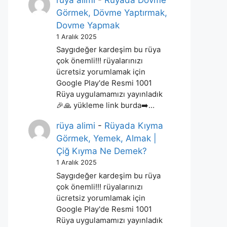
rüya alimi
-
Rüyada Dövme
Görmek, Dövme Yaptırmak,
Dovme Yapmak
1 Aralık 2025
Saygıdeğer kardeşim bu rüya
çok önemli!!! rüyalarınızı
ücretsiz yorumlamak için
Google Play'de Resmi 1001
Rüya uygulamamızı yayınladık
🎉🙏 yükleme link burda➡️…
rüya alimi
-
Rüyada Kıyma
Görmek, Yemek, Almak |
Çiğ Kıyma Ne Demek?
1 Aralık 2025
Saygıdeğer kardeşim bu rüya
çok önemli!!! rüyalarınızı
ücretsiz yorumlamak için
Google Play'de Resmi 1001
Rüya uygulamamızı yayınladık