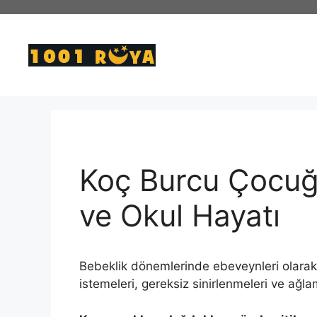
İçeriğe
atla
Koç Burcu Çocuğu 
ve Okul Hayatı
Bebeklik dönemlerinde ebeveynleri olarak ço
istemeleri, gereksiz sinirlenmeleri ve ağla