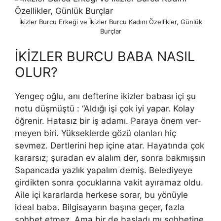
İkizler Burcu Erkeği ve İkizler Burcu Kadını Özellikler, Günlük
Burçlar
İKİZLER BURCU BABA NASIL
OLUR?
Yengeç oğlu, anı defterine ikizler babası içi şu
notu düşmüştü : “Aldı­ğı işi çok iyi yapar. Kolay
öğrenir. Hatasız bir iş adamı. Paraya önem ver­
meyen biri. Yükseklerde gözü olanları hiç
sevmez. Dertlerini hep içine atar. Hayatında çok
kararsız; şuradan ev alalım der, sonra bakmışsın
Sapancada yazlık yapalım demiş. Belediyeye
girdikten sonra çocuklarına vakit ayıra­maz oldu.
Aile içi kararlarda herkese sorar, bu yönüyle
ideal baba. Bilgisa­yarın başına geçer, fazla
sohbet etmez. Ama bir de başladı mı sohbetine