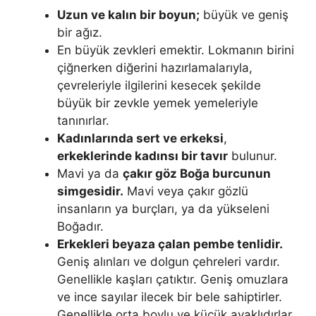
Uzun ve kalın bir boyun;
büyük ve geniş
bir ağız.
En büyük zevkleri emektir. Lokmanın birini
çiğnerken diğerini hazırlamalarıyla,
çevreleriy­le ilgilerini kesecek şekilde
büyük bir zevkle yemek yemeleriyle
tanınırlar.
Kadınlarında sert ve erkeksi
,
erkeklerinde kadınsı bir tavır
bulunur.
Mavi ya da
çakır göz Boğa burcunun
simgesidir.
Mavi veya çakır gözlü
insanların ya burçları, ya da yükseleni
Boğadır.
Erkekleri beyaza çalan pembe tenlidir.
Geniş alınları ve dolgun çeh­releri vardır.
Genellikle kaşları çatıktır. Geniş omuzlara
ve ince sayılar ilecek bir bele sahiptirler.
Genellikle orta boylu ve küçük ayaklıdırlar.