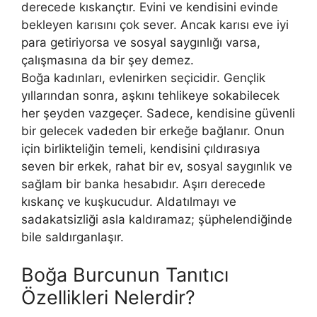
derecede kıs­kançtır. Evini ve kendisini evinde
bekleyen karısını çok sever. Ancak karısı eve iyi
para getiriyorsa ve sosyal saygınlığı varsa,
çalışmasına da bir şey demez.
Boğa kadınları, evlenirken seçicidir. Gençlik
yıllarından sonra, aş­kını tehlikeye sokabilecek
her şeyden vazgeçer. Sadece, kendisine güvenli
bir gelecek vadeden bir erkeğe bağlanır. Onun
için birlikteliğin te­meli, kendisini çıldırasıya
seven bir erkek, rahat bir ev, sosyal saygın­lık ve
sağlam bir banka hesabıdır. Aşırı derecede
kıskanç ve kuşkucu­dur. Aldatılmayı ve
sadakatsizliği asla kaldıramaz; şüphelendiğinde
bile saldırganlaşır.
Boğa Burcunun Tanıtıcı
Özellikleri Nelerdir?