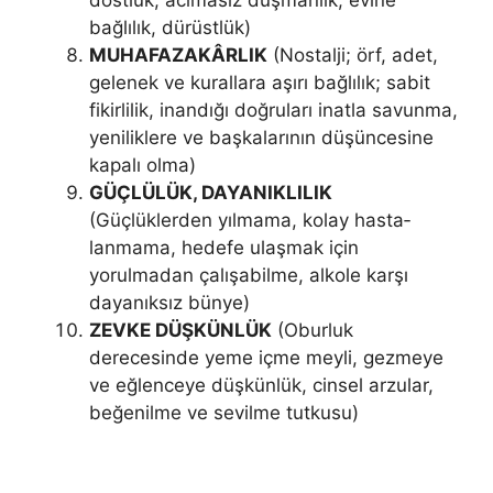
dostluk, acımasız düşman­lık, evine
bağlılık, dürüstlük)
MUHAFAZAKÂRLIK
(Nostalji; örf, adet,
gelenek ve kurallara aşırı bağlılık; sabit
fikirlilik, inandığı doğruları inatla savunma,
yeniliklere ve başkalarının düşüncesine
kapalı olma)
GÜÇLÜLÜK, DAYANIKLILIK
(Güçlüklerden yılmama, kolay hasta­
lanmama, hedefe ulaşmak için
yorulmadan çalışabilme, alkole karşı
daya­nıksız bünye)
ZEVKE DÜŞKÜNLÜK
(Oburluk
derecesinde yeme içme meyli, gez­meye
ve eğlenceye düşkünlük, cinsel arzular,
beğenilme ve sevilme tutkusu)