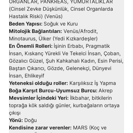
ORGANLAR, PANKREAS, YUMURTALIKLAR
(Cin­sel Zevke Düşkünlük, Cinsel Organlarda
Hastalık Riski) (Venüs)
Beden Yapısı:
Soğuk ve Kuru
Mitolojik Bağlantıları:
Venüs/Afrodit,
Minotaurus, Ülker (Yedi Kızkardeşler)
En Önemli Rolleri:
İşinin Erbabı, Pragmatik
İnsan, Kıskanç Yürek­li Ve Tekelci İnsan, Çoban,
Gözalıcı Güzel, Şuh Kahkahalı Kadın, Esin Perisi,
Baştan Çıkarıcı, Gözde, Gelenekçi, Dünyevi
İnsan, Ehlikeyif
Yeteneksi olduğu roller:
Karşılıksız İş Yapma
Boğa Karşıt Burcu-Uyumsuz Burcu:
Akrep
Mevsimler İçindeki Yeri:
İlkbahar, bitkilerin
toprağa kök saldı­ğı günler, kurbağaların ortaya
çıkışı
Yönü:
Doğu
Kendisine zarar verenler:
MARS (Koç ve