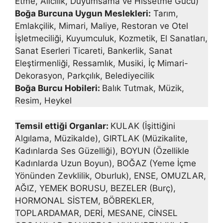
Etme, Alıcılık, Duyumsama ve Hissetme Gücü)
Boğa Burcuna Uygun Meslekleri:
Tarım,
Emlakçilik, Mimari, Maliye, Restoran ve Otel
İşletmeciliği, Kuyumculuk, Kozmetik, El Sanatları,
Sanat Eserle­ri Ticareti, Bankerlik, Sanat
Eleştirmenliği, Ressamlık, Musiki, İç Mimari-
Dekorasyon, Parkçılık, Belediyecilik
Boğa Burcu Hobileri:
Balık Tutmak, Müzik,
Resim, Heykel
Temsil ettiği Organlar:
KULAK (İşittiğini
Algılama, Müzika­lde), GIRTLAK (Müzikalite,
Kadınlarda Ses Güzelliği), BOYUN (Özel­likle
Kadınlarda Uzun Boyun), BOĞAZ (Yeme İçme
Yönünden Zevkli­lik, Oburluk), ENSE, OMUZLAR,
AĞIZ, YEMEK BORUSU, BEZELER (Burç),
HORMONAL SİSTEM, BÖBREKLER,
TOPLARDAMAR, DERİ, MESANE, CİNSEL