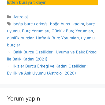
lütfen buraya tıklayın.
Kategoriler
Astroloji
Etiketler
boğa burcu erkeği
,
boğa burcu kadını
,
burç
uyumu
,
Burç Yorumları
,
Günlük Burç Yorumları
,
günlük burçlar
,
Haftalık Burç Yorumları
,
uyumlu
burçlar
Balık Burcu Özellikleri, Uyumu ve Balık Erkeği
ile Balık Kadını (2021)
İkizler Burcu Erkeği ve Kadını Özellikleri:
Evlilik ve Aşk Uyumu (Astroloji 2020)
Yorum yapın