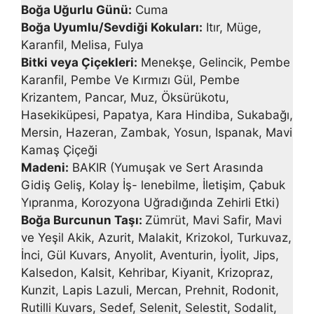
Boğa Uğurlu Günü:
Cuma
Boğa Uyumlu/Sevdiği Kokuları:
Itır, Müge,
Karanfil, Melisa, Fulya
Bitki veya Çiçekleri:
Menekşe, Gelincik, Pembe
Karanfil, Pembe Ve Kırmızı Gül, Pembe
Krizantem, Pancar, Muz, Öksürükotu,
Hasekiküpesi, Papatya, Kara Hindiba, Sukabağı,
Mersin, Hazeran, Zambak, Yosun, Ispanak, Mavi
Kamaş Çiçeği
Madeni:
BAKIR (Yumuşak ve Sert Arasında
Gidiş Geliş, Kolay İş- lenebilme, İletişim, Çabuk
Yıpranma, Korozyona Uğradığında Zehirli Etki)
Boğa Burcunun Taşı:
Zümrüt, Mavi Safir, Mavi
ve Yeşil Akik, Azurit, Mala­kit, Krizokol, Turkuvaz,
İnci, Gül Kuvars, Anyolit, Aventurin, İyolit, Jips,
Kalsedon, Kalsit, Kehribar, Kiyanit, Krizopraz,
Kunzit, Lapis Lazuli, Mer­can, Prehnit, Rodonit,
Rutilli Kuvars, Sedef, Selenit, Selestit, Sodalit,