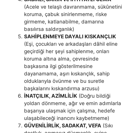
(Acele ve telaşlı davranma­ma, sükûnetini
koruma, çabuk sinirlenmeme, riske
girmeme, katlanabil­me, damarına
basılırsa saldırganlık)
SAHİPLENMEYE DAYALI KISKANÇLIK
(Eşi, çocukları ve arkadaş­ları dâhil eline
geçirdiği her şeyi sahiplenme, onları
koruma altına alma, çevresinde
başkasına ilgi gösterilmesine
dayanamama, aşırı kıskançlık, sa­hip
olduklarıyla övünme ve bu suretle
başkalarını kıskandırma arzusu)
İNATÇILIK, AZİMLİLİK
(Doğru bildiği
yoldan dönmeme, ağır ve emin adımlarla
başarıya ulaşmak için çalışma, hedefe
ulaşabileceği inan­cını kaybetmeme)
GÜVENİLİRLİK, SADAKAT, VEFA
(Sıkı