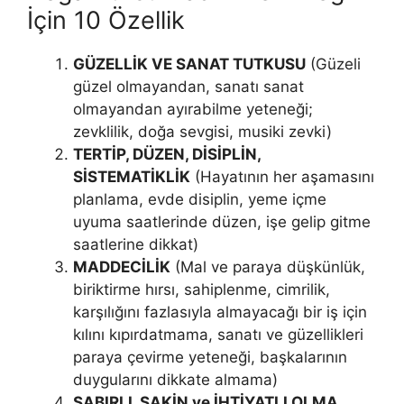
İçin 10 Özellik
GÜZELLİK VE SANAT TUTKUSU
(Güzeli
güzel olmayandan, sa­natı sanat
olmayandan ayırabilme yeteneği;
zevklilik, doğa sevgisi, mu­siki zevki)
TERTİP, DÜZEN, DİSİPLİN,
SİSTEMATİKLİK
(Hayatının her aşa­masını
planlama, evde disiplin, yeme içme
uyuma saatlerinde düzen, işe gelip gitme
saatlerine dikkat)
MADDECİLİK
(Mal ve paraya düşkünlük,
biriktirme hırsı, sahiplen­me, cimrilik,
karşılığını fazlasıyla almayacağı bir iş için
kılını kıpırdatma­ma, sanatı ve güzellikleri
paraya çevirme yeteneği, başkalarının
duyguları­nı dikkate almama)
SABIRLI, SAKİN ve İHTİYATLI OLMA