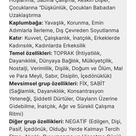
Hoşlanma, Sabır­la Çalışma, Keskin Dişler,
Çocuklarına “Düşkünlük, Çocukları Babadan
Uzaklaştırma
Kaplumbağa:
Yavaşlık, Korunma, Emin
Adımlarla İlerleme, Dış Çevreden Soyutlanma
Katır
: Kuvvet, Çalışkanlık, İnatçılık, Erkeklerde
Kadınsılık, Kadın­larda Erkeksilik
Temel özellikleri:
TOPRAK (İhtiyatlılık,
Dayanıklılık, Dünyaya Bağlılık, Mülkiyetçilik,
Nostalji, Verimlilik, Dişilik, Doğum ve Ölüm, Mal
ve Para Meyli, Sabır, Disiplin, İçedönüklük)
Mevsimsel grup özellikleri:
FİX, SABİT
(Sağlamlık, Dayanıklı­lık, Konsantrasyon
Yeteneği, Şiddetli Dürtüler, Olayların Üzerine
Gidebil­me, İnatçılık, Ağır ve Sürekli Çalışma
Ritmi)
Diğer grup özellikleri:
NEGATİF (Edilgen, Dişi,
Pasif, İçedönük, Olduğu Yerde Kalmayı Tercih