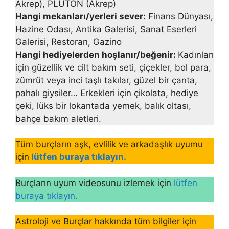
Akrep), PLÜTON (Akrep)
Hangi mekanları/yerleri sever:
Finans Dünyası,
Hazine Odası, Antika Galerisi, Sanat Eserleri
Galerisi, Restoran, Gazino
Hangi hediyelerden hoşlanır/beğenir:
Kadınları
için güzellik ve cilt bakım seti, çiçek­ler, bol para,
zümrüt veya inci taşlı takılar, güzel bir çanta,
pahalı giysiler… Erkekleri için çikolata, hediye
çeki, lüks bir lokantada yemek, balık oltası,
bahçe bakım aletleri.
Tüm burçların aşk, evlilik ve arkadaşlık uyumu
için
lütfen buraya tıklayın.
Burçların uyum videosunu izlemek için
lütfen
buraya tıklayın.
Astroloji ve Burçlar hakkında tüm bilgiler için