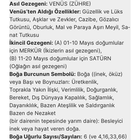
Asıl Gezegeni:
VENÜS (ZÜHRE)
Venüs’ten Aldığı Özellikler:
Güzellik ve Lüks
Tutkusu, Aşklar ve Zevkler, Cazibe, Gözalıcı
Görüntü, Oburluk, Mal ve Paraya Aşırı Meyil, Sa­
nat Tutkusu
İkincil Gezegeni:
(A) 01-10 Mayıs doğumlular
için MERKÜR (İkiz­lerin asıl gezegeni),
(B) 11-20 Mayıs doğumlular için SATÜRN
(Oğlağın asıl gezegeni)
Boğa Burcunun Sembolü:
Boğa ((inek, öküz)
veya Başı ve Boynuzları: Üretkenlik,
Toprakla Yakın İlişki, Verimlilik, Doğurganlık,
Bereket, Dış Dünyaya Kapalı­lık, Sağlamlık,
Dayanıklılık, Bazen Ateşlilik ve Saldırganlık
Bazen de Nezaket
(bir dairenin tepesinde yarım daire): Besleyici
inek veya hayat veren doğa.
Boğa Uğurlu Sayısı/Sayıları:
6 (ve 4,16,33,66)