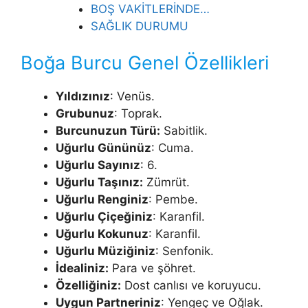
BOŞ VAKİTLERİNDE…
SAĞLIK DURUMU
Boğa Burcu Genel Özellikleri
Yıldızınız
: Venüs.
Grubunuz
: Toprak.
Burcunuzun Türü:
Sabitlik.
Uğurlu Gününüz
: Cuma.
Uğurlu Sayınız
: 6.
Uğurlu Taşınız:
Zümrüt.
Uğurlu Renginiz
: Pembe.
Uğurlu Çiçeğiniz
: Karanfil.
Uğurlu Kokunuz
: Karanfil.
Uğurlu Müziğiniz
: Senfonik.
İdealiniz:
Para ve şöhret.
Özelliğiniz:
Dost canlısı ve koruyucu.
Uygun Partneriniz
: Yengeç ve Oğlak.