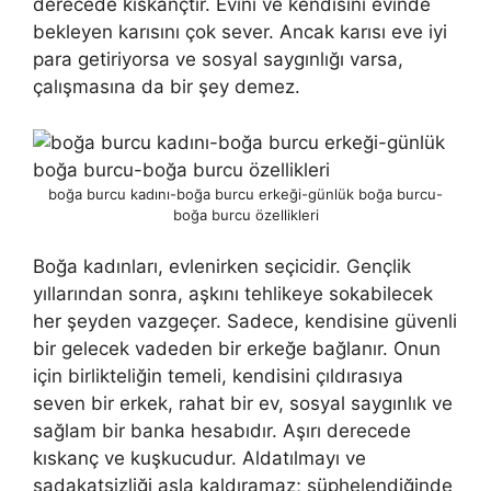
derecede kıs­kançtır. Evini ve kendisini evinde
bekleyen karısını çok sever. Ancak karısı eve iyi
para getiriyorsa ve sosyal saygınlığı varsa,
çalışmasına da bir şey demez.
boğa burcu kadını-boğa burcu erkeği-günlük boğa burcu-
boğa burcu özellikleri
Boğa kadınları, evlenirken seçicidir. Gençlik
yıllarından sonra, aş­kını tehlikeye sokabilecek
her şeyden vazgeçer. Sadece, kendisine güvenli
bir gelecek vadeden bir erkeğe bağlanır. Onun
için birlikteliğin te­meli, kendisini çıldırasıya
seven bir erkek, rahat bir ev, sosyal saygın­lık ve
sağlam bir banka hesabıdır. Aşırı derecede
kıskanç ve kuşkucu­dur. Aldatılmayı ve
sadakatsizliği asla kaldıramaz; şüphelendiğinde