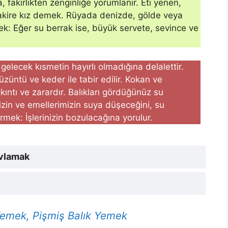
, fakirlikten zenginliğe yorumlanır. Eti yenen,
bakire kız demek. Rüyada denizde, gölde veya
ek: Eğer su berrak ise, büyük servete, se­vince ve
elecek kısmetin ha­yırlı olmadığına delalettir.
üzüntü ve keder ile tabir edilir. Kokan ve
kıntı ve zarardır. Balıkları gördüğünüz su
izin ve emellerimi­zin suya düşeceğini, su
mek: İşleri­nizin bozulacağına yorulur.
Avlamak
Yemek, Pişmiş Balık Yemek