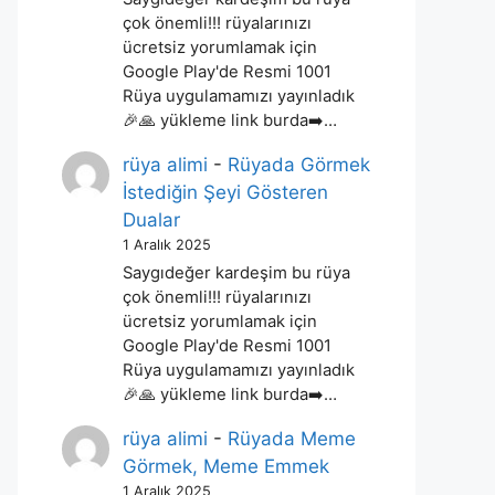
çok önemli!!! rüyalarınızı
ücretsiz yorumlamak için
Google Play'de Resmi 1001
Rüya uygulamamızı yayınladık
🎉🙏 yükleme link burda➡️…
rüya alimi
-
Rüyada Görmek
İstediğin Şeyi Gösteren
Dualar
1 Aralık 2025
Saygıdeğer kardeşim bu rüya
çok önemli!!! rüyalarınızı
ücretsiz yorumlamak için
Google Play'de Resmi 1001
Rüya uygulamamızı yayınladık
🎉🙏 yükleme link burda➡️…
rüya alimi
-
Rüyada Meme
Görmek, Meme Emmek
1 Aralık 2025