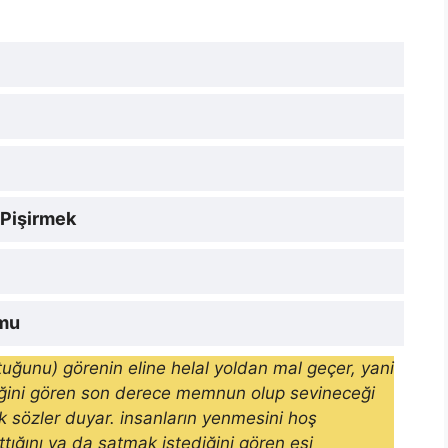
 Pişirmek
umu
uttuğunu) görenin eline helal yoldan mal geçer, yani
ediğini gören son derece mem­nun olup sevineceği
k sözler du­yar. insanların yenmesini hoş
ttı­ğını ya da satmak istediğini gören eşi