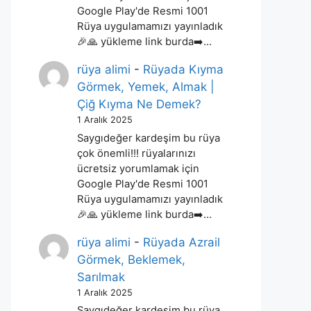
Google Play'de Resmi 1001
Rüya uygulamamızı yayınladık
🎉🙏 yükleme link burda➡️…
rüya alimi
-
Rüyada Kıyma
Görmek, Yemek, Almak |
Çiğ Kıyma Ne Demek?
1 Aralık 2025
Saygıdeğer kardeşim bu rüya
çok önemli!!! rüyalarınızı
ücretsiz yorumlamak için
Google Play'de Resmi 1001
Rüya uygulamamızı yayınladık
🎉🙏 yükleme link burda➡️…
rüya alimi
-
Rüyada Azrail
Görmek, Beklemek,
Sarılmak
1 Aralık 2025
Saygıdeğer kardeşim bu rüya