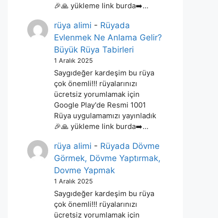
🎉🙏 yükleme link burda➡️…
rüya alimi
-
Rüyada
Evlenmek Ne Anlama Gelir?
Büyük Rüya Tabirleri
1 Aralık 2025
Saygıdeğer kardeşim bu rüya
çok önemli!!! rüyalarınızı
ücretsiz yorumlamak için
Google Play'de Resmi 1001
Rüya uygulamamızı yayınladık
🎉🙏 yükleme link burda➡️…
rüya alimi
-
Rüyada Dövme
Görmek, Dövme Yaptırmak,
Dovme Yapmak
1 Aralık 2025
Saygıdeğer kardeşim bu rüya
çok önemli!!! rüyalarınızı
ücretsiz yorumlamak için