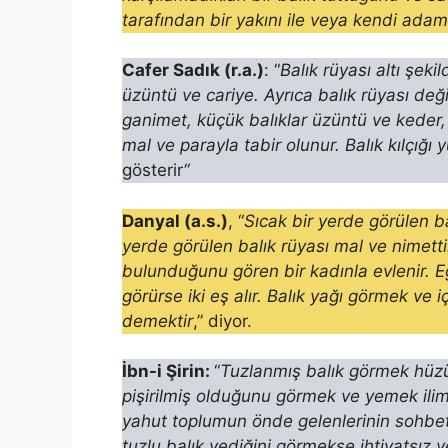
tarafından bir yakını ile veya kendi adam
Cafer Sadık (r.a.)
: “
Balık rüyası altı şeki
üzüntü ve cariye. Ayrıca balık rüyası değ
ganimet, küçük balıklar üzüntü ve keder,
mal ve parayla tabir olunur. Balık kılçığı
gösterir
“
Danyal (a.s.)
, “
Sıcak bir yerde görülen bal
yerde görülen balık rüyası mal ve nimettir
bulunduğunu gören bir kadınla ev­lenir. E
görürse iki eş alır. Balık yağı görmek ve
demektir
,” diyor.
İbn-i Şirin:
“
Tuzlanmış balık görmek hüzün
pişirilmiş olduğunu görmek ve yemek ilim
yahut toplumun önde gelenlerinin sohbetl
tuzlu balık yediğini gör­mekse ihtiyatsız 