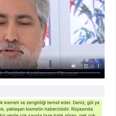
k kısmeti ve zenginliği temsil eder. Deniz, göl ya
ık, yaklaşan kısmetin habercisidir. Rüyasında
bir yerde çok sayıda taze balık gören, pek çok