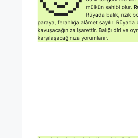
mülkün sahibi olur.
R
Rüyada balık, rızık b
paraya, ferahlığa alâmet sayılır. Rüyada b
kavuşacağınıza işarettir. Balığı diri ve o
karşılaşacağınıza yorumlanır.