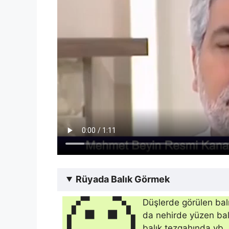
Rüyada Balık Görmek
🙂
Düşlerde görülen balı
da ne­hirde yüzen bal
balık tezgahında vb. 