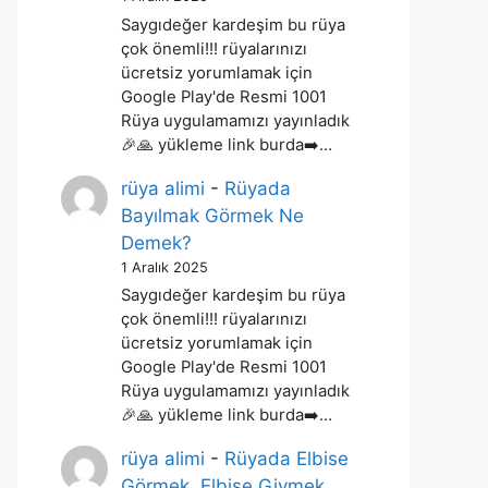
Saygıdeğer kardeşim bu rüya
çok önemli!!! rüyalarınızı
ücretsiz yorumlamak için
Google Play'de Resmi 1001
Rüya uygulamamızı yayınladık
🎉🙏 yükleme link burda➡️…
rüya alimi
-
Rüyada
Bayılmak Görmek Ne
Demek?
1 Aralık 2025
Saygıdeğer kardeşim bu rüya
çok önemli!!! rüyalarınızı
ücretsiz yorumlamak için
Google Play'de Resmi 1001
Rüya uygulamamızı yayınladık
🎉🙏 yükleme link burda➡️…
rüya alimi
-
Rüyada Elbise
Görmek, Elbise Giymek,