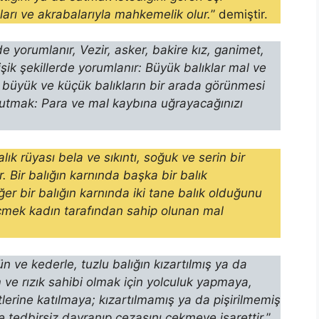
ları ve akrabalarıyla mahkemelik olur.
” demiştir.
lde yorumlanır, Vezir, asker, bakire kız, ganimet,
işik şekillerde yorumlanır: Büyük balıklar mal ve
 büyük ve küçük balıkların bir arada görünmesi
 yutmak: Para ve mal kaybına uğ­rayacağınızı
ık rüyası bela ve sıkıntı, so­ğuk ve serin bir
. Bir balığın karnında başka bir balık
ğer bir balığın karnında iki tane balık olduğunu
 içmek kadın tarafından sahip olunan mal
 ve kederle, tuzlu balığın kızartılmış ya da
 ve rızık sahibi olmak için yolculuk yapmaya,
e­rine katılmaya; kızartılmamış ya da pişirilmemiş
ve tedbirsiz davranıp cezasını çekmeye işarettir,
”