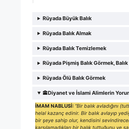
Rüyada Büyük Balık
Rüyada Balık Almak
Rüyada Balık Temizlemek
Rüyada Pişmiş Balık Görmek, Balık
Rüyada Ölü Balık Görmek
🕋
Diyanet ve İslami Alimlerin Yor
İMAM NABLUSİ:
“Bir balık avladığını (t
helal kazanç edinir. Bir balık avlayıp y
bir şeye sahip olur, kendisini sevindirece
karşılamadıkları bir balık tuttuğunu ve sa