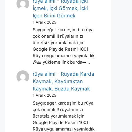
rüya alimi
-
Rüyada İçki
İçmek, İçki Görmek, İçki
İçen Birini Görmek
1 Aralık 2025
Saygıdeğer kardeşim bu rüya
çok önemli!!! rüyalarınızı
ücretsiz yorumlamak için
Google Play'de Resmi 1001
Rüya uygulamamızı yayınladık
🎉🙏 yükleme link burda➡️…
rüya alimi
-
Rüyada Karda
Kaymak, Kaydıraktan
Kaymak, Buzda Kaymak
1 Aralık 2025
Saygıdeğer kardeşim bu rüya
çok önemli!!! rüyalarınızı
ücretsiz yorumlamak için
Google Play'de Resmi 1001
Rüya uygulamamızı yayınladık