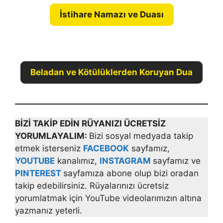
İstihare Namazı ve Duası
Beladan ve Kötülüklerden Koruyan Dua
BİZİ TAKİP EDİN RÜYANIZI ÜCRETSİZ
YORUMLAYALIM:
Bizi sosyal medyada takip
etmek isterseniz
FACEBOOK
sayfamız,
YOUTUBE
kanalımız,
INSTAGRAM
sayfamız ve
PINTEREST
sayfamıza abone olup bizi oradan
takip edebilirsiniz. Rüyalarınızı ücretsiz
yorumlatmak için YouTube videolarımızın altına
yazmanız yeterli.