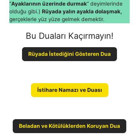
“
Ayaklarının üzerinde dur­mak
” deyimlerinde
olduğu gibi.)
Rüyada yalın ayakla dolaş­mak,
gerçeklerle yüz yüze gelmek demektir.
Bu Duaları Kaçırmayın!
Rüyada İstediğini Gösteren Dua
İstihare Namazı ve Duası
Beladan ve Kötülüklerden Koruyan Dua