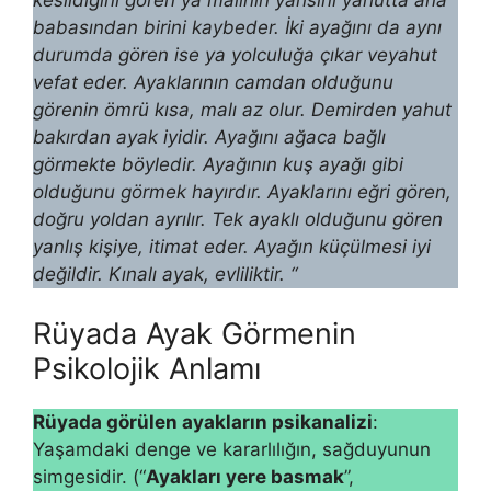
kesildiğini gören ya malının yarısını yahutta ana
babasından birini kay­beder. İki ayağını da aynı
durumda gören ise ya yol­culuğa çıkar veyahut
vefat eder. Ayaklarının camdan ol­duğunu
görenin ömrü kısa, malı az olur. Demirden yahut
bakırdan ayak iyidir. Ayağını ağaca bağlı
görmekte böyledir. Ayağının kuş ayağı gibi
olduğunu görmek hayırdır. Ayaklarını eğri gören,
doğru yoldan ayrılır. Tek ayaklı ol­duğunu gören
yanlış kişiye, itimat eder. Ayağın kü­çülmesi iyi
değildir. Kınalı ayak, evliliktir. “
Rüyada Ayak Görmenin
Psikolojik Anlamı
Rüyada görülen ayakların psikanalizi
:
Yaşamdaki denge ve kararlılığın, sağduyunun
sim­gesidir. (“
Ayakları yere basmak
”,