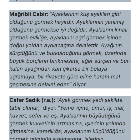
Mağribli Cabir:
“
Ayaklarının kuş ayakları gibi
olduğunu görmek hayır­dır. Ayaklarının yarılmış
olduğunu görmekse iyi değildir. Ayaklarını kınalı
gör­mek evliliğe, ayaklarını eğri görmek işinde
doğru yoldan ayrılacağına de­lalettir.
Ayağının
sürçtüğünü ve burkulduğunu görmek, üzerinde
büyük borçların birikmesine, eğer sürçen ve bur­
kulan ayağından kan çıkarsa bir belaya
uğramaya; bir rivayete göre eline haram mal
geçmesine delalet eder.
” diyor.
Cafer Sadık (r.a.):
“
Ayak görmek yedi şekilde
tabir olunur
,” diyor. “
Yeme-içme, ömür, iş, mal,
kuvvet, sefer ve eş. Ayaklarının büyüdüğünü
gör­mek kuvvetinin artmasına, işlerinin yolunda
gitmesine, kararlılığa; ayakla­rının küçüldüğünü
görmek gücünün azalmasına, işlerinin