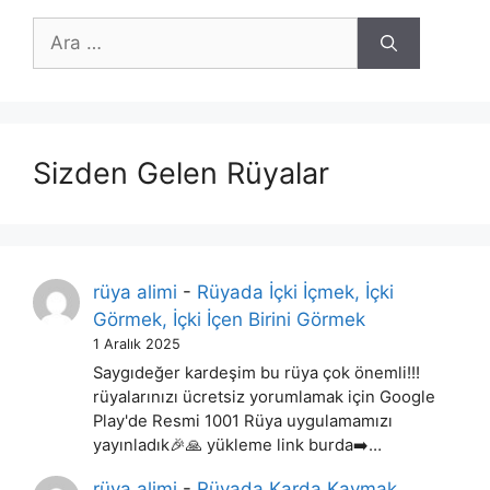
için
ara
Sizden Gelen Rüyalar
rüya alimi
-
Rüyada İçki İçmek, İçki
Görmek, İçki İçen Birini Görmek
1 Aralık 2025
Saygıdeğer kardeşim bu rüya çok önemli!!!
rüyalarınızı ücretsiz yorumlamak için Google
Play'de Resmi 1001 Rüya uygulamamızı
yayınladık🎉🙏 yükleme link burda➡️…
rüya alimi
-
Rüyada Karda Kaymak,