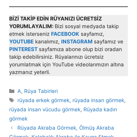
BİZİ TAKİP EDİN RÜYANIZI ÜCRETSİZ
YORUMLAYALIM:
Bizi sosyal medyada takip
etmek isterseniz
FACEBOOK
sayfamız,
YOUTUBE
kanalımız,
INSTAGRAM
sayfamız ve
PINTEREST
sayfamıza abone olup bizi oradan
takip edebilirsiniz. Rüyalarınızı ücretsiz
yorumlatmak için YouTube videolarımızın altına
yazmanız yeterli.
Kategoriler
A
,
Rüya Tabirleri
Etiketler
rüyada erkek görmek
,
rüyada insan görmek
,
rüyada insan vücudu görmek
,
Rüyada kadın
görmek
Rüyada Akraba Görmek, Ölmüş Akraba
Görmek, Kalabalık Akraba ile Kavga Etmek