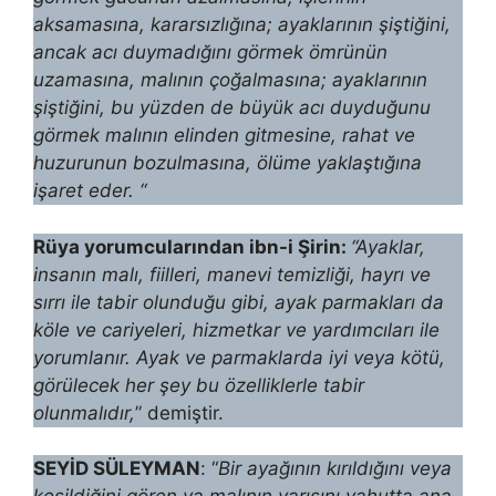
aksamasına, ka­rarsızlığına; ayaklarının şiştiğini,
ancak acı duymadığını görmek ömrünün
uzamasına, malının çoğalmasına; ayaklarının
şiştiğini, bu yüzden de bü­yük acı duyduğunu
görmek malının elinden gitmesine, rahat ve
huzuru­nun bozulmasına, ölüme yaklaştığına
işaret eder. “
Rüya yorumcularından ibn-i Şirin:
“Ayaklar,
insanın malı, fiilleri, ma­nevi temizliği, hayrı ve
sırrı ile tabir olunduğu gibi, ayak parmakları da
kö­le ve cariyeleri, hizmetkar ve yardımcıları ile
yorumlanır. Ayak ve parmak­larda iyi veya kötü,
görülecek her şey bu özelliklerle tabir
olunmalıdır,
” de­miştir.
SEYİD SÜLEYMAN
: “
Bir ayağının kırıldığını veya